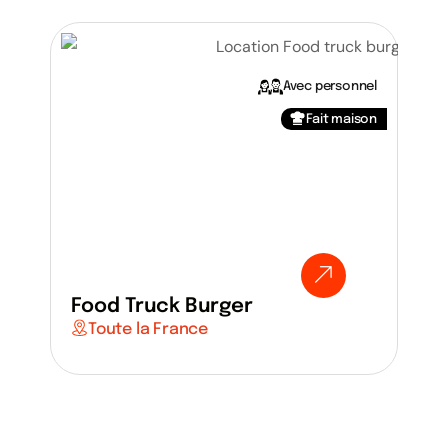
Avec personnel
Fait maison
Food Truck Burger
Fo
Toute la France
T