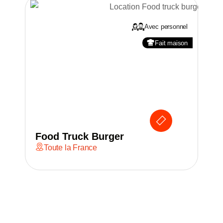
Avec personnel
Fait maison
Food Truck Burger
Fo
Toute la France
T