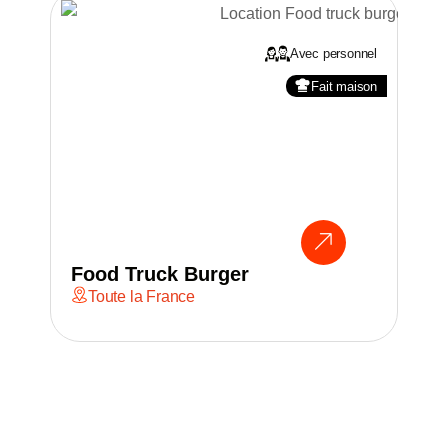
Avec personnel
Fait maison
Food Truck Burger
Fo
Toute la France
T